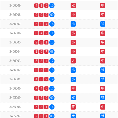
3466009
4
1
5
10
双
中
3466008
0
0
0
00
小
中
3466007
3
9
4
16
小
错
3466006
0
4
7
11
小
中
3466005
9
3
1
13
小
中
3466004
1
0
7
08
小
中
3466003
5
8
4
17
大
中
3466002
0
6
9
15
小
错
3466001
4
6
9
19
小
错
3466000
7
4
6
17
单
中
3465999
4
5
0
09
双
错
3465998
5
8
1
14
双
中
3465997
7
0
1
08
大
错