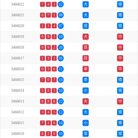
3466022
7
4
1
12
大
错
3466021
0
7
1
08
大
错
3466020
2
1
4
07
双
错
3466019
9
9
1
19
大
中
3466018
9
9
2
20
双
中
3466017
1
3
2
06
双
中
3466016
0
5
6
11
单
中
3466015
7
0
7
14
单
错
3466014
5
8
5
18
小
错
3466013
6
8
8
22
大
中
3466012
3
4
5
12
大
错
3466011
7
1
6
14
小
错
3466010
8
2
0
10
单
错