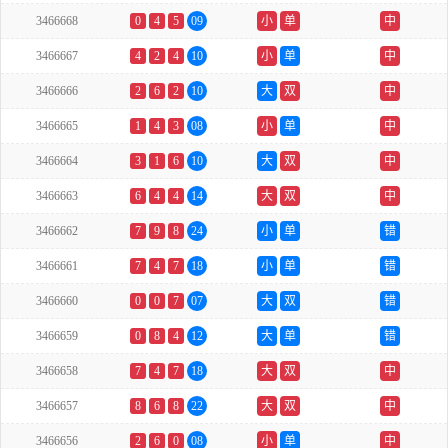
3466668
0
4
5
09
小
单
中
3466667
4
2
4
10
小
单
中
3466666
2
6
2
10
大
双
中
3466665
1
4
3
08
小
单
中
3466664
3
1
6
10
大
双
中
3466663
6
4
4
14
大
双
中
3466662
7
9
8
24
小
单
错
3466661
7
4
7
18
小
单
错
3466660
0
0
7
07
大
双
错
3466659
0
8
4
12
大
单
错
3466658
7
4
7
18
大
双
中
3466657
8
6
8
22
大
双
中
3466656
2
6
0
08
小
单
中