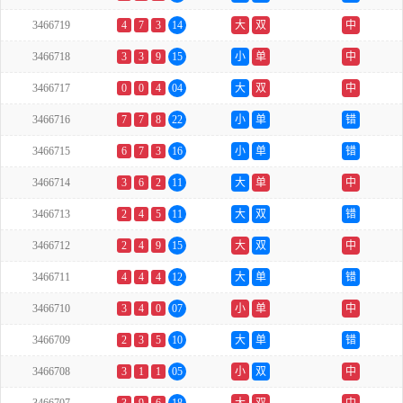
3466719
4
7
3
14
大
双
中
3466718
3
3
9
15
小
单
中
3466717
0
0
4
04
大
双
中
3466716
7
7
8
22
小
单
错
3466715
6
7
3
16
小
单
错
3466714
3
6
2
11
大
单
中
3466713
2
4
5
11
大
双
错
3466712
2
4
9
15
大
双
中
3466711
4
4
4
12
大
单
错
3466710
3
4
0
07
小
单
中
3466709
2
3
5
10
大
单
错
3466708
3
1
1
05
小
双
中