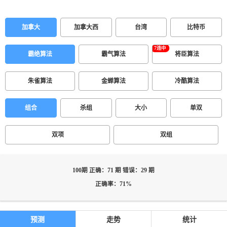
加拿大
加拿大西
台湾
比特币
霸绝算法
霸气算法
将臣算法
朱雀算法
金蝉算法
冷酷算法
组合
杀组
大小
单双
双项
双组
100期 正确：71 期 错误：29 期
正确率：71%
预测
走势
统计