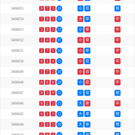
3466655
9
7
3
19
小
双
错
3466654
7
8
3
18
大
单
中
3466653
2
8
5
15
小
单
中
3466652
1
4
2
07
小
单
中
3466651
2
7
1
10
小
单
中
3466650
8
1
4
13
小
双
中
3466649
1
7
2
10
小
双
中
3466648
6
6
8
20
小
双
中
3466647
9
3
9
21
小
双
错
3466646
9
2
2
13
大
单
中
3466645
6
1
5
12
大
单
错
3466644
2
3
5
10
大
单
错