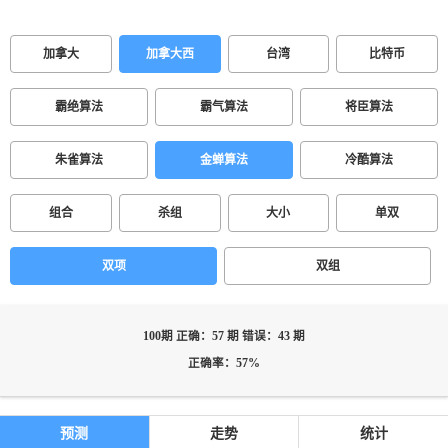
加拿大
加拿大西
台湾
比特币
霸绝算法
霸气算法
将臣算法
朱雀算法
金蝉算法
冷酷算法
组合
杀组
大小
单双
双项
双组
100期 正确：57 期 错误：43 期
正确率：57%
预测
走势
统计