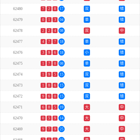
62480
7
2
8
17
双
错
62479
0
1
3
04
单
错
62478
2
2
4
08
双
中
62477
4
7
7
18
单
错
62476
3
9
6
18
小
错
62475
1
7
0
08
单
错
62474
1
9
5
15
双
错
62473
1
8
6
15
双
错
62472
9
6
0
15
双
错
62471
6
8
5
19
大
中
62470
0
5
9
14
大
中
62469
9
7
9
25
大
中