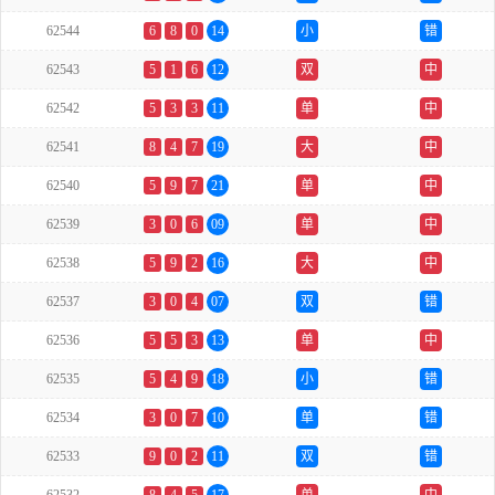
62544
6
8
0
14
小
错
62543
5
1
6
12
双
中
62542
5
3
3
11
单
中
62541
8
4
7
19
大
中
62540
5
9
7
21
单
中
62539
3
0
6
09
单
中
62538
5
9
2
16
大
中
62537
3
0
4
07
双
错
62536
5
5
3
13
单
中
62535
5
4
9
18
小
错
62534
3
0
7
10
单
错
62533
9
0
2
11
双
错