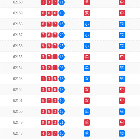
62160
1
3
7
11
单
中
62159
6
6
6
18
双
中
62158
6
7
2
15
小
错
62157
7
6
7
20
小
错
62156
9
9
7
25
小
错
62155
5
7
1
13
单
中
62154
5
2
1
08
单
错
62153
1
3
9
13
双
错
62152
3
9
6
18
双
中
62151
6
7
3
16
双
中
62150
3
6
3
12
单
错
62149
9
9
3
21
单
中
62148
4
5
7
16
单
错