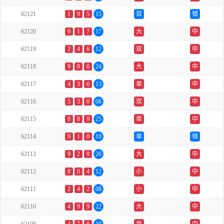
62121
1
9
5
15
双
错
62120
9
1
7
17
大
中
62119
2
4
6
12
双
中
62118
9
9
6
24
大
中
62117
4
3
6
13
单
中
62116
5
3
0
08
双
中
62115
8
8
9
25
单
中
62114
9
1
0
10
单
错
62113
9
2
9
20
大
中
62112
8
0
4
12
小
中
62111
2
4
2
08
小
中
62110
4
9
9
22
大
中