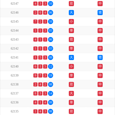
62147
4
3
3
10
双
中
62146
2
0
4
06
大
错
62145
7
2
1
10
小
中
62144
1
1
3
05
单
中
62143
4
1
1
06
双
中
62142
1
1
1
03
单
中
62141
1
5
3
09
大
错
62140
6
1
5
12
小
中
62139
9
7
3
19
单
中
62138
2
4
2
08
双
中
62137
8
3
3
14
大
中
62136
4
1
4
09
单
中
62135
1
4
3
08
双
中