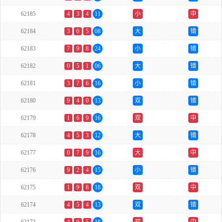
62185
4
3
4
11
小
中
62184
3
0
5
08
大
错
62183
7
9
8
24
小
错
62182
0
5
1
06
大
错
62181
3
7
6
16
小
错
62180
9
4
0
13
双
错
62179
1
6
9
16
双
中
62178
4
5
3
12
大
错
62177
0
7
9
16
大
中
62176
9
2
4
15
小
错
62175
1
9
8
18
双
中
62174
4
5
4
13
双
错