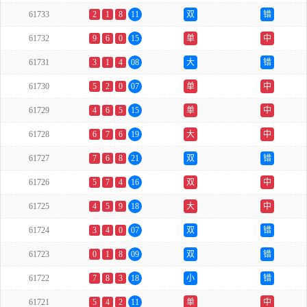
61733
2
1
8
11
双
错
61732
9
6
0
15
单
中
61731
3
1
4
08
大
错
61730
5
2
0
07
单
中
61729
4
6
5
15
单
中
61728
6
7
6
19
大
中
61727
7
6
8
21
双
错
61726
5
7
4
16
双
中
61725
4
5
9
18
大
中
61724
3
4
0
07
双
错
61723
0
1
8
09
双
错
61722
7
8
3
18
小
错
61721
5
4
2
11
单
中