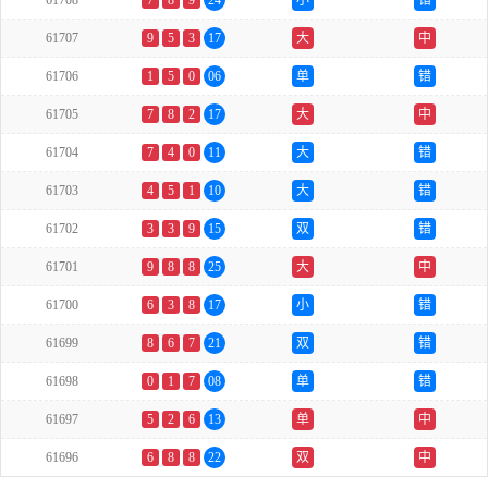
61708
7
8
9
24
小
错
61707
9
5
3
17
大
中
61706
1
5
0
06
单
错
61705
7
8
2
17
大
中
61704
7
4
0
11
大
错
61703
4
5
1
10
大
错
61702
3
3
9
15
双
错
61701
9
8
8
25
大
中
61700
6
3
8
17
小
错
61699
8
6
7
21
双
错
61698
0
1
7
08
单
错
61697
5
2
6
13
单
中
61696
6
8
8
22
双
中