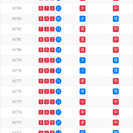
61784
6
7
9
22
大
中
61783
6
0
2
08
大
错
61782
7
1
5
13
单
中
61781
8
8
2
18
双
中
61780
9
0
9
18
双
中
61779
0
5
8
13
大
错
61778
8
8
7
23
小
错
61777
9
6
6
21
单
中
61776
6
3
1
10
单
错
61775
5
2
5
12
小
中
61774
2
6
5
13
单
中
61773
6
8
9
23
单
中