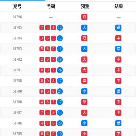
期号
号码
预测
结果
61796
---
双
---
61795
7
4
1
12
大
错
61794
3
6
3
12
双
中
61793
5
6
0
11
大
错
61792
2
9
7
18
大
中
61791
8
9
7
24
大
中
61790
0
9
8
17
单
中
61789
9
6
9
24
小
错
61788
4
6
7
17
单
中
61787
7
4
3
14
大
中
61786
4
7
9
20
小
错
61785
6
4
0
10
小
中