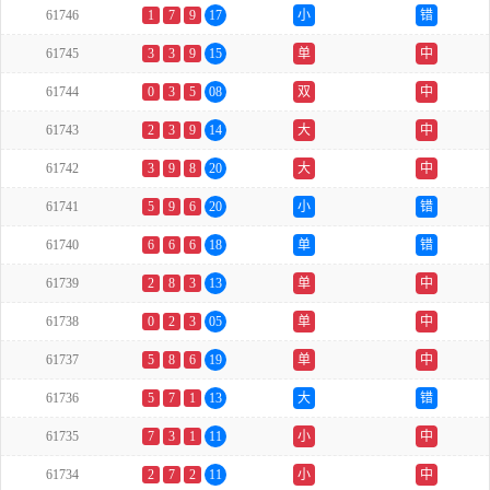
61746
1
7
9
17
小
错
61745
3
3
9
15
单
中
61744
0
3
5
08
双
中
61743
2
3
9
14
大
中
61742
3
9
8
20
大
中
61741
5
9
6
20
小
错
61740
6
6
6
18
单
错
61739
2
8
3
13
单
中
61738
0
2
3
05
单
中
61737
5
8
6
19
单
中
61736
5
7
1
13
大
错
61735
7
3
1
11
小
中
61734
2
7
2
11
小
中