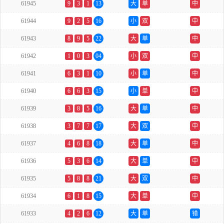
61945
9
3
1
13
大
单
中
61944
9
2
5
16
小
双
中
61943
8
9
5
22
大
单
中
61942
1
0
3
04
小
双
中
61941
6
3
1
10
小
单
中
61940
6
6
3
15
小
单
中
61939
3
8
5
16
大
单
中
61938
3
7
7
17
大
双
中
61937
4
6
8
18
大
单
中
61936
5
3
6
14
大
单
中
61935
5
8
8
21
大
双
中
61934
6
1
8
15
大
单
中
61933
4
2
6
12
大
单
错