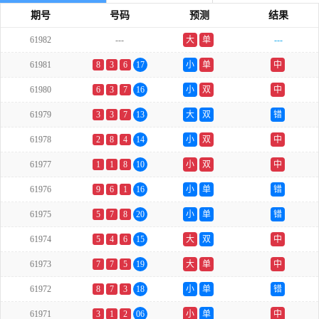
期号
号码
预测
结果
61982
---
大
单
---
61981
8
3
6
17
小
单
中
61980
6
3
7
16
小
双
中
61979
3
3
7
13
大
双
错
61978
2
8
4
14
小
双
中
61977
1
1
8
10
小
双
中
61976
9
6
1
16
小
单
错
61975
5
7
8
20
小
单
错
61974
5
4
6
15
大
双
中
61973
7
7
5
19
大
单
中
61972
8
7
3
18
小
单
错
61971
3
1
2
06
小
单
中