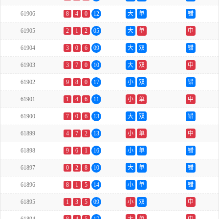
61906
8
4
0
12
大
单
错
61905
2
1
2
05
大
单
中
61904
3
0
6
09
大
双
错
61903
3
7
0
10
大
双
中
61902
9
8
0
17
小
双
错
61901
1
4
6
11
小
单
中
61900
7
0
6
13
大
双
错
61899
4
7
2
13
小
单
中
61898
9
6
1
16
小
单
错
61897
0
2
8
10
大
单
错
61896
8
1
5
14
小
单
错
61895
1
3
5
09
小
双
中