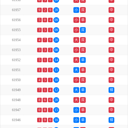
61958
8
5
7
20
大
双
中
61957
9
2
9
20
小
双
中
61956
5
0
4
09
小
单
中
61955
3
5
1
09
小
双
中
61954
4
7
9
20
大
双
中
61953
3
3
2
08
小
双
中
61952
5
1
8
14
大
单
中
61951
1
5
5
11
大
单
中
61950
4
5
1
10
小
双
中
61949
7
1
4
12
大
单
错
61948
8
6
6
20
大
双
中
61947
0
8
7
15
小
单
中
61946
1
9
6
16
小
单
错