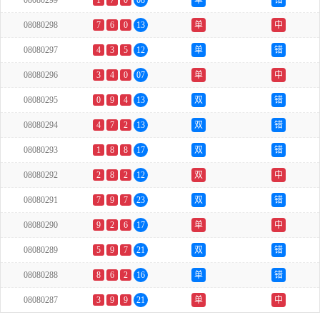
08080299
1
7
0
08
单
错
08080298
7
6
0
13
单
中
08080297
4
3
5
12
单
错
08080296
3
4
0
07
单
中
08080295
0
9
4
13
双
错
08080294
4
7
2
13
双
错
08080293
1
8
8
17
双
错
08080292
2
8
2
12
双
中
08080291
7
9
7
23
双
错
08080290
9
2
6
17
单
中
08080289
5
9
7
21
双
错
08080288
8
6
2
16
单
错
08080287
3
9
9
21
单
中