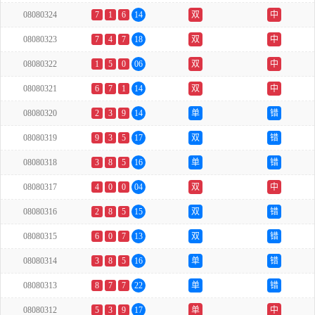
08080324
7
1
6
14
双
中
08080323
7
4
7
18
双
中
08080322
1
5
0
06
双
中
08080321
6
7
1
14
双
中
08080320
2
3
9
14
单
错
08080319
9
3
5
17
双
错
08080318
3
8
5
16
单
错
08080317
4
0
0
04
双
中
08080316
2
8
5
15
双
错
08080315
6
0
7
13
双
错
08080314
3
8
5
16
单
错
08080313
8
7
7
22
单
错
08080312
5
3
9
17
单
中