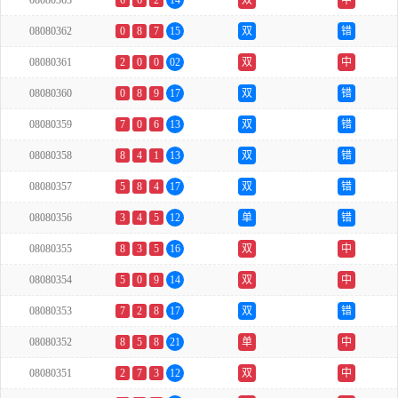
08080363
6
6
2
14
双
中
08080362
0
8
7
15
双
错
08080361
2
0
0
02
双
中
08080360
0
8
9
17
双
错
08080359
7
0
6
13
双
错
08080358
8
4
1
13
双
错
08080357
5
8
4
17
双
错
08080356
3
4
5
12
单
错
08080355
8
3
5
16
双
中
08080354
5
0
9
14
双
中
08080353
7
2
8
17
双
错
08080352
8
5
8
21
单
中
08080351
2
7
3
12
双
中