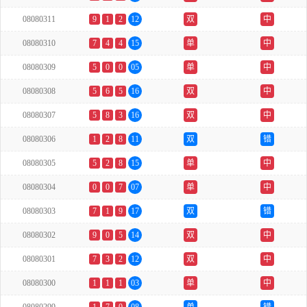
08080311
9
1
2
12
双
中
08080310
7
4
4
15
单
中
08080309
5
0
0
05
单
中
08080308
5
6
5
16
双
中
08080307
5
8
3
16
双
中
08080306
1
2
8
11
双
错
08080305
5
2
8
15
单
中
08080304
0
0
7
07
单
中
08080303
7
1
9
17
双
错
08080302
9
0
5
14
双
中
08080301
7
3
2
12
双
中
08080300
1
1
1
03
单
中