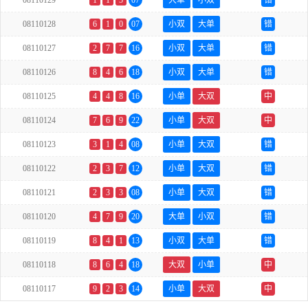
08110129
1
1
5
07
大单
小双
错
08110128
6
1
0
07
小双
大单
错
08110127
2
7
7
16
小双
大单
错
08110126
8
4
6
18
小双
大单
错
08110125
4
4
8
16
小单
大双
中
08110124
7
6
9
22
小单
大双
中
08110123
3
1
4
08
小单
大双
错
08110122
2
3
7
12
小单
大双
错
08110121
2
3
3
08
小单
大双
错
08110120
4
7
9
20
大单
小双
错
08110119
8
4
1
13
小双
大单
错
08110118
8
6
4
18
大双
小单
中
08110117
9
2
3
14
小单
大双
中