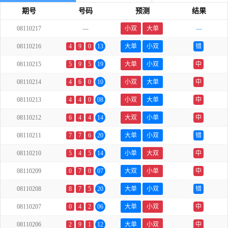
期号
号码
预测
结果
08110217
---
小双
大单
---
08110216
4
9
0
13
大单
小双
错
08110215
5
9
5
19
大单
小双
中
08110214
4
6
0
10
小双
大单
中
08110213
4
4
0
08
小双
大单
中
08110212
6
4
4
14
大双
小单
中
08110211
7
7
6
20
大单
小双
错
08110210
5
4
5
14
小单
大双
中
08110209
0
7
0
07
大双
小单
中
08110208
8
7
5
20
大单
小双
错
08110207
0
4
2
06
大单
小双
中
08110206
2
9
1
12
大单
小双
中