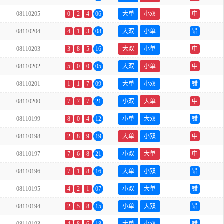
08110205
0
2
4
06
大单
小双
中
08110204
4
1
3
08
大双
小单
错
08110203
3
8
5
16
大双
小单
中
08110202
5
0
0
05
大双
小单
中
08110201
1
1
7
09
大单
小双
错
08110200
7
7
7
21
小双
大单
中
08110199
8
0
4
12
小单
大双
错
08110198
2
8
9
19
大单
小双
中
08110197
7
6
8
21
小双
大单
中
08110196
7
1
8
16
大单
小双
错
08110195
4
2
1
07
小双
大单
错
08110194
2
5
8
15
小单
大双
错