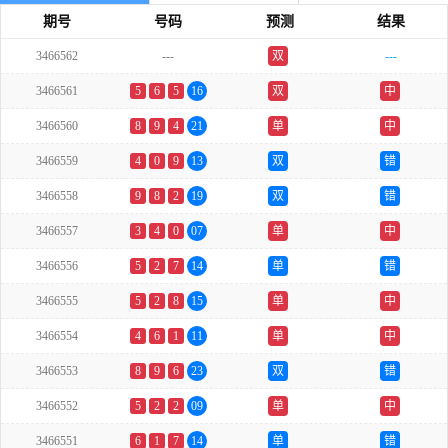
期号
号码
预测
结果
3466562
---
双
---
3466561
5
6
5
16
双
中
3466560
8
9
4
21
单
中
3466559
4
0
9
13
双
错
3466558
9
8
2
19
双
错
3466557
3
4
0
07
单
中
3466556
5
2
7
14
单
错
3466555
5
2
8
15
单
中
3466554
4
6
1
11
单
中
3466553
8
9
6
23
双
错
3466552
5
2
2
09
单
中
3466551
6
1
7
14
单
错