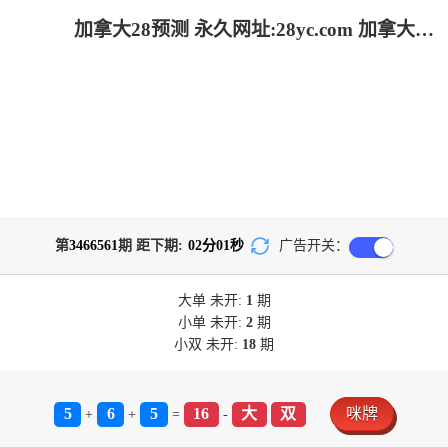
加拿大28预测 永久网址:28yc.com 加拿大PC预测网-加拿大2.8预测|加拿大28开奖结果预测官网_极致火热优质的免费预测
第
3466561
期 距下期:
02
分
01
秒
广告开关：
大单
未开:
1
期
小单
未开:
2
期
小双
未开:
18
期
5
6
5
16
大
双
咪牌
+
+
=
-