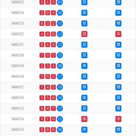
3466525
1
1
1
03
双
错
3466524
2
0
4
06
单
错
3466523
6
3
2
11
双
错
3466522
4
0
8
12
双
中
3466521
8
1
4
13
双
错
3466520
7
5
3
15
双
错
3466519
2
5
1
08
单
错
3466518
3
9
5
17
双
错
3466517
7
4
5
16
单
错
3466516
5
5
6
16
单
错
3466515
4
4
7
15
双
错
3466514
4
1
6
11
单
中
3466513
0
8
0
08
单
错