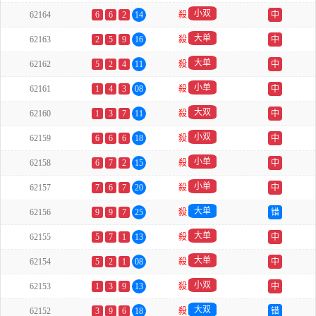
小双
62164
6
6
2
14
殺
中
大单
62163
2
5
9
16
殺
中
大单
62162
5
2
4
11
殺
中
小单
62161
1
4
3
08
殺
中
大双
62160
1
3
7
11
殺
中
小双
62159
6
6
6
18
殺
中
小单
62158
6
7
2
15
殺
中
小单
62157
7
6
7
20
殺
中
大单
62156
9
9
7
25
殺
错
大单
62155
5
7
1
13
殺
中
大单
62154
5
2
1
08
殺
中
小双
62153
1
3
9
13
殺
中
大双
62152
3
9
6
18
殺
错