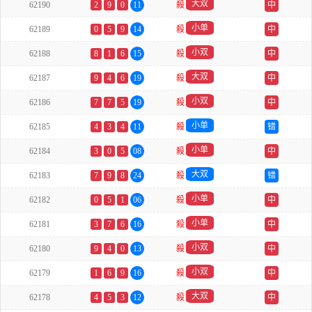
大双
62190
2
9
0
11
殺
中
小单
62189
0
5
9
14
殺
中
小双
62188
8
1
6
15
殺
中
大双
62187
9
4
6
19
殺
中
小双
62186
7
7
5
19
殺
中
小单
62185
4
3
4
11
殺
错
小单
62184
3
0
5
08
殺
中
大双
62183
7
9
8
24
殺
错
小单
62182
0
5
1
06
殺
中
小单
62181
3
7
6
16
殺
中
小双
62180
9
4
0
13
殺
中
小双
62179
1
6
9
16
殺
中
大双
62178
4
5
3
12
殺
中