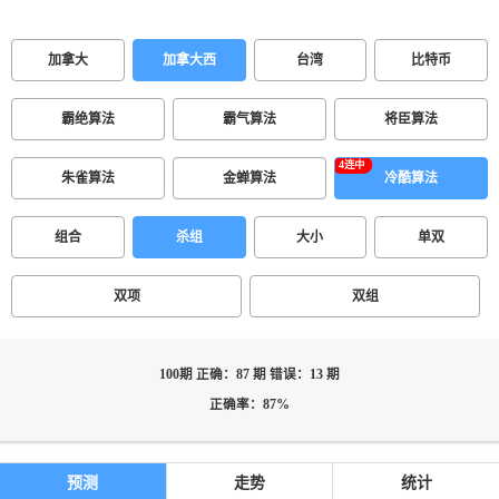
加拿大
加拿大西
台湾
比特币
霸绝算法
霸气算法
将臣算法
朱雀算法
金蝉算法
冷酷算法
组合
杀组
大小
单双
双项
双组
100期 正确：87 期 错误：13 期
正确率：87%
预测
走势
统计