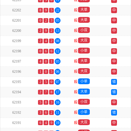
62203
0
3
8
11
殺
中
大单
62202
8
9
5
22
殺
中
大单
62201
0
2
3
05
殺
中
小双
62200
2
9
2
13
殺
中
大双
62199
2
4
2
08
殺
中
小单
62198
0
6
6
12
殺
中
大单
62197
4
0
1
05
殺
中
大双
62196
1
0
5
06
殺
中
小单
62195
2
5
0
07
殺
错
大单
62194
2
7
8
17
殺
错
小双
62193
5
8
3
16
殺
中
小单
62192
3
6
2
11
殺
错
大双
62191
6
4
9
19
殺
中