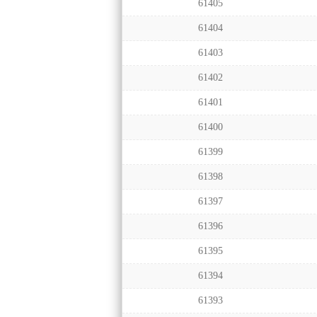
61405
61404
61403
61402
61401
61400
61399
61398
61397
61396
61395
61394
61393