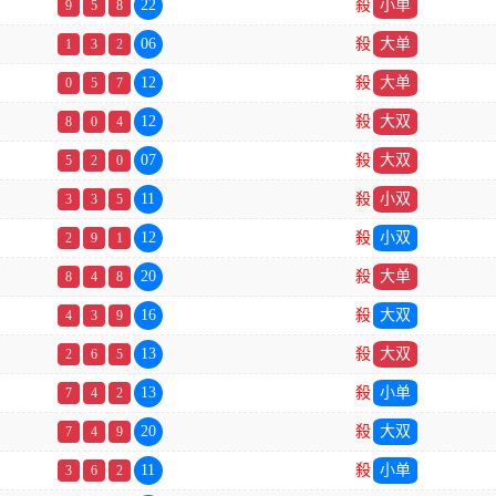
22
殺
小单
9
5
8
06
殺
大单
1
3
2
12
殺
大单
0
5
7
12
殺
大双
8
0
4
07
殺
大双
5
2
0
11
殺
小双
3
3
5
12
殺
小双
2
9
1
20
殺
大单
8
4
8
16
殺
大双
4
3
9
13
殺
大双
2
6
5
13
殺
小单
7
4
2
20
殺
大双
7
4
9
11
殺
小单
3
6
2