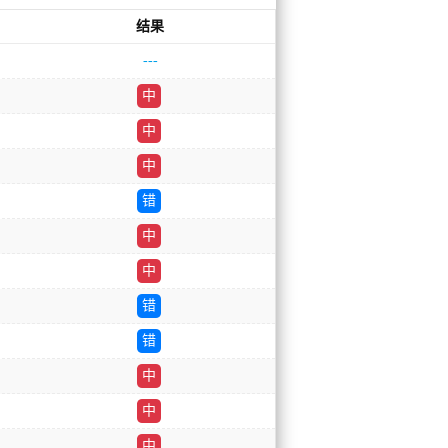
结果
---
中
中
中
错
中
中
错
错
中
中
中