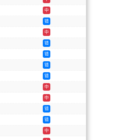
中
错
中
错
错
错
错
中
中
错
错
中