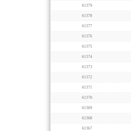
61379
61378
61377
61376
61375
61374
61373
61372
61371
61370
61369
61368
61367