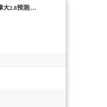
加拿大西28预测 永久网址:28yc.com 加拿大PC预测网-加拿大2.8预测|加拿大28开奖结果预测官网_极致火热优质的免费预测