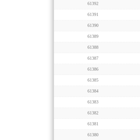
61392
61391
61390
61389
61388
61387
61386
61385
61384
61383
61382
61381
61380