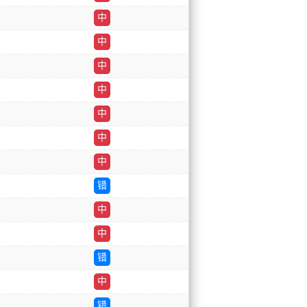
中
中
中
中
中
中
中
错
中
中
错
中
错