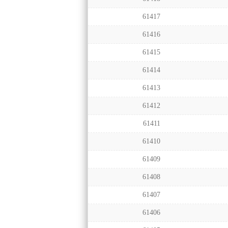
61417
61416
61415
61414
61413
61412
61411
61410
61409
61408
61407
61406