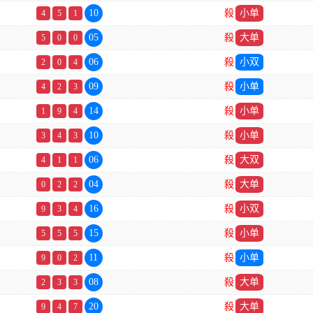
10
殺
小单
4
5
1
05
殺
大单
5
0
0
06
殺
小双
2
0
4
09
殺
小单
4
2
3
14
殺
小单
1
9
4
10
殺
小单
3
4
3
06
殺
大双
4
1
1
04
殺
大单
0
2
2
16
殺
小双
9
3
4
15
殺
小单
5
5
5
11
殺
小单
9
0
2
08
殺
大单
2
3
3
20
殺
大单
9
4
7