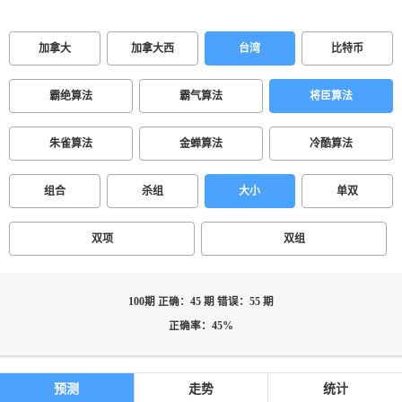
加拿大
加拿大西
台湾
比特币
霸绝算法
霸气算法
将臣算法
朱雀算法
金蝉算法
冷酷算法
组合
杀组
大小
单双
双项
双组
100期 正确：45 期 错误：55 期
正确率：45%
预测
走势
统计