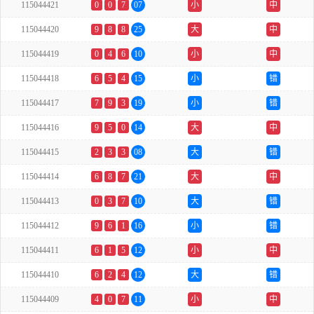
115044421
0
0
7
07
小
中
115044420
9
8
8
25
大
中
115044419
0
4
6
10
小
中
115044418
6
5
4
15
小
错
115044417
7
9
3
19
小
错
115044416
9
5
0
14
大
中
115044415
2
3
3
08
大
错
115044414
6
8
7
21
大
中
115044413
0
3
7
10
大
错
115044412
9
6
1
16
小
错
115044411
6
1
5
12
小
中
115044410
6
2
4
12
大
错
115044409
4
0
7
11
小
中