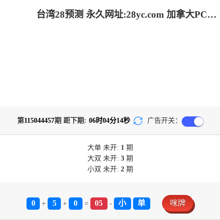
台湾28预测 永久网址:28yc.com 加拿大PC预测网-加拿大2.8预测|加拿大28开奖结果预测官网_极致火热优质的免费预测
第
115044457
期 距下期:
06
时
04
分
14
秒
广告开关：
大单
未开:
1
期
大双
未开:
3
期
小双
未开:
2
期
0
5
0
05
小
单
咪牌
+
+
=
-