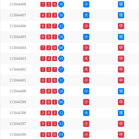
115044408
7
5
4
16
小
错
115044407
4
3
3
10
大
错
115044406
0
5
7
12
小
中
115044405
9
6
1
16
小
错
115044404
7
2
0
09
小
中
115044403
7
4
8
19
大
中
115044402
7
3
7
17
大
中
115044401
0
3
8
11
小
中
115044400
2
8
6
16
小
错
115044399
5
0
1
06
小
中
115044398
2
8
2
12
大
错
115044397
9
1
3
13
小
中
115044396
3
0
0
03
小
中