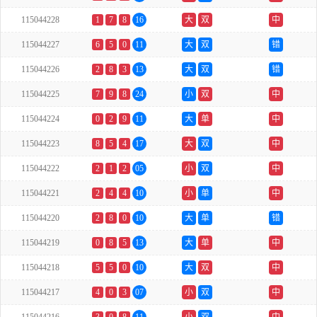
115044228
1
7
8
16
大
双
中
115044227
6
5
0
11
大
双
错
115044226
2
8
3
13
大
双
错
115044225
7
9
8
24
小
双
中
115044224
0
2
9
11
大
单
中
115044223
8
5
4
17
大
双
中
115044222
2
1
2
05
小
双
中
115044221
2
4
4
10
小
单
中
115044220
2
8
0
10
大
单
错
115044219
0
8
5
13
大
单
中
115044218
5
5
0
10
大
双
中
115044217
4
0
3
07
小
双
中