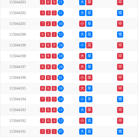
115044203
2
0
9
11
大
单
中
115044202
3
3
5
11
大
双
错
115044201
7
2
1
10
小
单
中
115044200
6
6
1
13
大
双
错
115044199
9
6
9
24
小
双
中
115044198
6
9
3
18
大
单
中
115044197
8
8
8
24
大
单
中
115044196
0
0
1
01
小
单
中
115044195
6
6
6
18
大
单
中
115044194
7
2
5
14
小
单
错
115044193
5
0
6
11
大
单
中
115044192
3
6
4
13
小
双
中
115044191
5
1
1
07
大
双
错