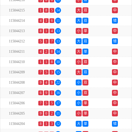
115044216
3
0
8
11
小
双
中
115044215
1
8
5
14
大
双
中
115044214
4
1
6
11
大
双
错
115044213
8
1
4
13
小
单
中
115044212
5
1
7
13
大
双
错
115044211
4
2
8
14
大
单
中
115044210
1
1
8
10
小
双
中
115044209
7
5
3
15
大
双
中
115044208
9
4
9
22
小
双
中
115044207
6
9
1
16
小
双
中
115044206
7
5
5
17
小
单
中
115044205
9
0
2
11
小
单
中
115044204
8
1
3
12
大
单
错