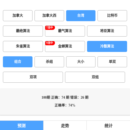
加拿大
加拿大西
台湾
比特币
霸绝算法
霸气算法
将臣算法
朱雀算法
金蝉算法
冷酷算法
组合
杀组
大小
单双
双项
双组
100期 正确：74 期 错误：26 期
正确率：74%
预测
走势
统计