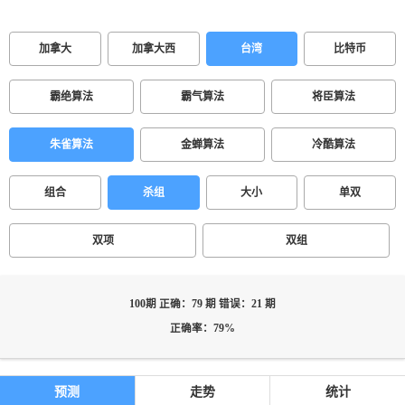
加拿大
加拿大西
台湾
比特币
霸绝算法
霸气算法
将臣算法
朱雀算法
金蝉算法
冷酷算法
组合
杀组
大小
单双
双项
双组
100期 正确：79 期 错误：21 期
正确率：79%
预测
走势
统计