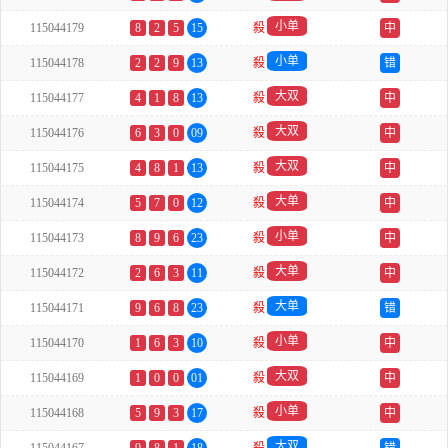
小单
115044179
8
2
5
15
殺
中
小单
115044178
2
2
9
13
殺
错
大双
115044177
4
1
8
13
殺
中
大双
115044176
6
3
0
09
殺
中
大双
115044175
4
8
1
13
殺
中
大单
115044174
5
7
0
12
殺
中
小单
115044173
8
9
6
23
殺
中
大单
115044172
2
6
3
11
殺
中
大单
115044171
9
6
8
23
殺
错
小单
115044170
1
6
3
10
殺
中
大双
115044169
1
0
0
01
殺
中
小单
115044168
5
9
3
17
殺
中
大双