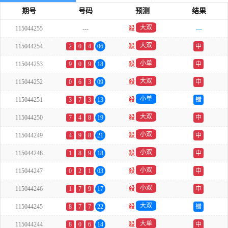
期号
号码
预测
结果
大双
115044255
---
殺
---
大双
115044254
2
0
4
06
殺
中
小单
115044253
9
0
9
18
殺
中
大双
115044252
0
6
3
09
殺
中
小单
115044251
3
7
3
13
殺
错
大双
115044250
7
4
8
19
殺
中
小双
115044249
4
9
8
21
殺
中
小双
115044248
1
8
9
18
殺
中
小双
115044247
0
2
1
03
殺
中
小双
115044246
1
7
9
17
殺
中
大双
115044245
8
7
7
22
殺
错
大单
115044244
8
0
6
14
殺
中