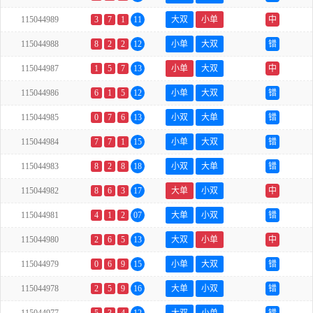
115044989
3
7
1
11
大双
小单
中
115044988
8
2
2
12
小单
大双
错
115044987
1
5
7
13
小单
大双
中
115044986
6
1
5
12
小单
大双
错
115044985
0
7
6
13
小双
大单
错
115044984
7
7
1
15
小单
大双
错
115044983
8
2
8
18
小双
大单
错
115044982
8
6
3
17
大单
小双
中
115044981
4
1
2
07
大单
小双
错
115044980
2
6
5
13
大双
小单
中
115044979
0
6
9
15
小单
大双
错
115044978
2
5
9
16
大单
小双
错