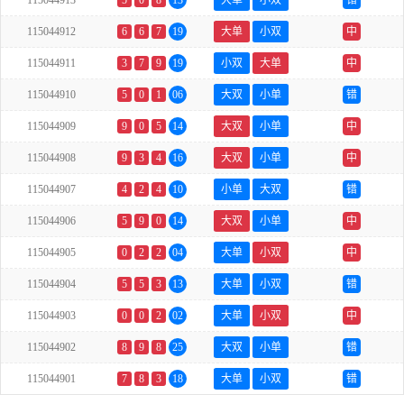
115044913
5
0
8
13
大单
小双
错
115044912
6
6
7
19
大单
小双
中
115044911
3
7
9
19
小双
大单
中
115044910
5
0
1
06
大双
小单
错
115044909
9
0
5
14
大双
小单
中
115044908
9
3
4
16
大双
小单
中
115044907
4
2
4
10
小单
大双
错
115044906
5
9
0
14
大双
小单
中
115044905
0
2
2
04
大单
小双
中
115044904
5
5
3
13
大单
小双
错
115044903
0
0
2
02
大单
小双
中
115044902
8
9
8
25
大双
小单
错
115044901
7
8
3
18
大单
小双
错