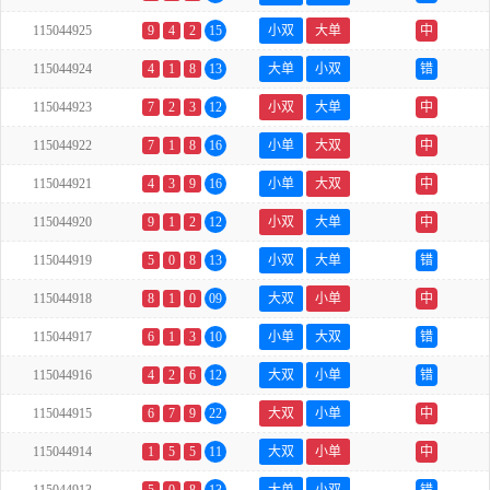
115044925
9
4
2
15
小双
大单
中
115044924
4
1
8
13
大单
小双
错
115044923
7
2
3
12
小双
大单
中
115044922
7
1
8
16
小单
大双
中
115044921
4
3
9
16
小单
大双
中
115044920
9
1
2
12
小双
大单
中
115044919
5
0
8
13
小双
大单
错
115044918
8
1
0
09
大双
小单
中
115044917
6
1
3
10
小单
大双
错
115044916
4
2
6
12
大双
小单
错
115044915
6
7
9
22
大双
小单
中
115044914
1
5
5
11
大双
小单
中