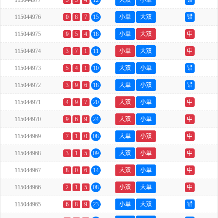
115044977
5
3
4
12
大双
小单
错
115044976
0
8
7
15
小单
大双
错
115044975
9
5
4
18
小单
大双
中
115044974
3
7
1
11
小单
大双
中
115044973
5
4
1
10
大双
小单
错
115044972
3
9
6
18
大单
小双
错
115044971
4
9
7
20
大双
小单
中
115044970
9
6
9
24
大双
小单
中
115044969
7
1
0
08
大单
小双
中
115044968
3
1
5
09
大双
小单
中
115044967
8
0
6
14
大双
小单
中
115044966
2
1
5
08
小双
大单
中
115044965
6
8
9
23
小单
大双
错