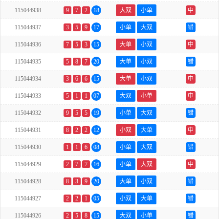
115044938
9
7
2
18
大双
小单
中
115044937
3
5
9
17
小单
大双
错
115044936
7
5
3
15
大单
小双
中
115044935
5
8
7
20
大单
小双
错
115044934
3
6
6
15
大单
小双
中
115044933
5
1
1
07
大双
小单
中
115044932
9
5
5
19
小单
大双
错
115044931
8
2
2
12
小双
大单
中
115044930
1
1
6
08
小单
大双
错
115044929
2
7
7
16
小单
大双
中
115044928
8
3
9
20
大单
小双
错
115044927
2
2
1
05
小双
大单
错
115044926
2
5
8
15
大双
小单
错