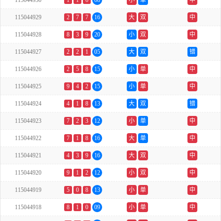
115044930
1
1
6
08
小
单
中
115044929
2
7
7
16
大
双
中
115044928
8
3
9
20
小
双
中
115044927
2
2
1
05
大
双
错
115044926
2
5
8
15
小
单
中
115044925
9
4
2
15
小
单
中
115044924
4
1
8
13
大
双
错
115044923
7
2
3
12
小
单
中
115044922
7
1
8
16
大
单
中
115044921
4
3
9
16
大
双
中
115044920
9
1
2
12
小
双
中
115044919
5
0
8
13
小
单
中
115044918
8
1
0
09
小
单
中