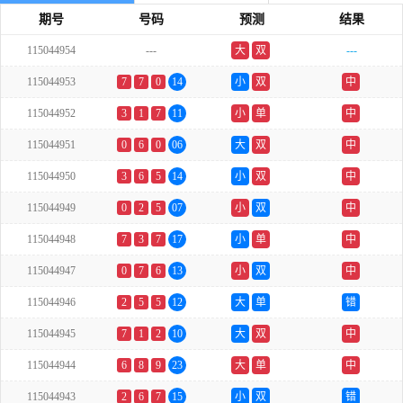
期号
号码
预测
结果
115044954
---
大
双
---
115044953
7
7
0
14
小
双
中
115044952
3
1
7
11
小
单
中
115044951
0
6
0
06
大
双
中
115044950
3
6
5
14
小
双
中
115044949
0
2
5
07
小
双
中
115044948
7
3
7
17
小
单
中
115044947
0
7
6
13
小
双
中
115044946
2
5
5
12
大
单
错
115044945
7
1
2
10
大
双
中
115044944
6
8
9
23
大
单
中
115044943
2
6
7
15
小
双
错