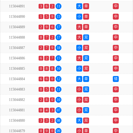
115044891
3
6
2
11
大
单
中
115044890
1
5
9
15
小
单
中
115044889
2
9
6
17
大
单
中
115044888
8
7
2
17
大
双
中
115044887
2
7
9
18
小
双
中
115044886
6
2
7
15
大
双
中
115044885
0
8
8
16
小
双
中
115044884
6
6
0
12
大
单
错
115044883
0
5
6
11
小
双
中
115044882
2
8
0
10
小
双
中
115044881
0
4
3
07
小
双
中
115044880
3
3
2
08
大
双
中
115044879
0
9
0
09
小
单
中