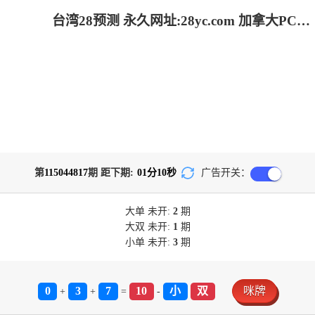
台湾28预测 永久网址:28yc.com 加拿大PC预测网-加拿大2.8预测|加拿大28开奖结果预测官网_极致火热优质的免费预测
第
115044817
期 距下期:
01
分
09
秒
广告开关：
大单
未开:
2
期
大双
未开:
1
期
小单
未开:
3
期
0
3
7
10
小
双
咪牌
+
+
=
-