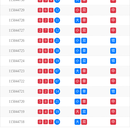
115044730
6
3
4
13
大
单
中
115044729
0
6
6
12
小
双
中
115044728
6
2
3
11
大
单
中
115044727
2
7
3
12
小
双
中
115044726
8
9
4
21
小
双
错
115044725
9
6
3
18
小
单
错
115044724
6
8
5
19
小
双
错
115044723
0
1
6
07
大
单
中
115044722
3
3
1
07
小
单
中
115044721
9
2
3
14
小
单
错
115044720
5
8
8
21
小
单
中
115044719
6
4
9
19
大
双
中
115044718
0
3
7
10
大
双
中