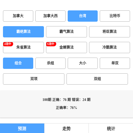
加拿大
加拿大西
台湾
比特币
霸绝算法
霸气算法
将臣算法
朱雀算法
金蝉算法
冷酷算法
组合
杀组
大小
单双
双项
双组
100期 正确：76 期 错误：24 期
正确率：76%
预测
走势
统计