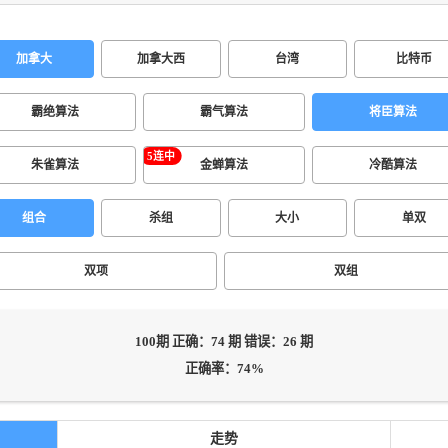
加拿大
加拿大西
台湾
比特币
霸绝算法
霸气算法
将臣算法
朱雀算法
金蝉算法
冷酷算法
组合
杀组
大小
单双
双项
双组
100期 正确：74 期 错误：26 期
正确率：74%
走势