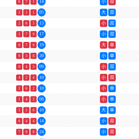
14
小
双
6
7
1
05
大
双
3
1
1
13
小
双
2
6
5
17
小
双
1
7
9
19
大
单
6
7
6
20
小
单
9
3
8
09
小
双
0
4
5
10
小
双
4
2
4
10
小
单
2
6
2
08
小
单
1
4
3
10
大
单
3
1
6
14
小
双
6
4
4
24
小
双
7
9
8