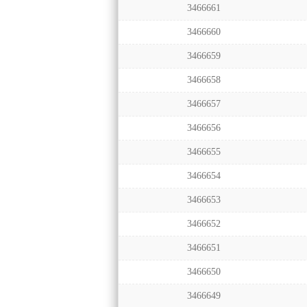
3466661
3466660
3466659
3466658
3466657
3466656
3466655
3466654
3466653
3466652
3466651
3466650
3466649