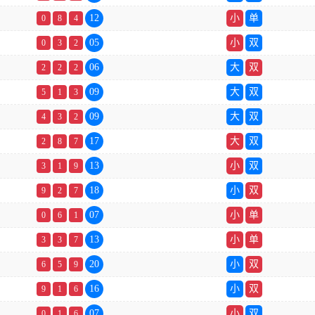
12
小
单
0
8
4
05
小
双
0
3
2
06
大
双
2
2
2
09
大
双
5
1
3
09
大
双
4
3
2
17
大
双
2
8
7
13
小
双
3
1
9
18
小
双
9
2
7
07
小
单
0
6
1
13
小
单
3
3
7
20
小
双
6
5
9
16
小
双
9
1
6
07
小
双
0
1
6