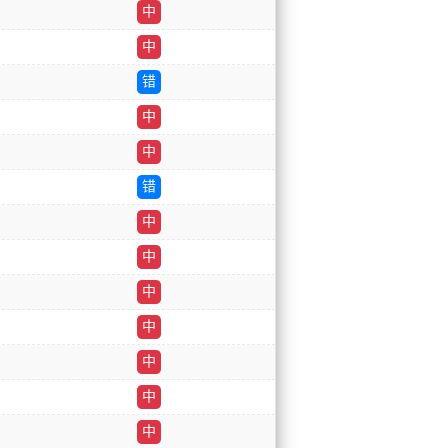
中
中
错
中
中
错
中
中
中
中
中
中
中