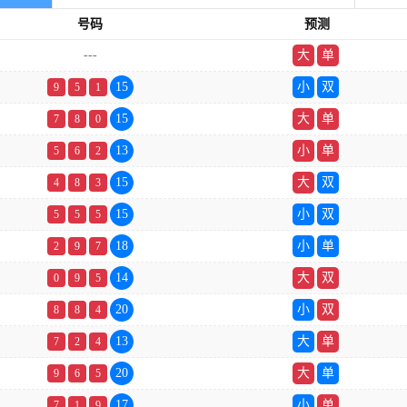
号码
预测
---
大
单
15
小
双
9
5
1
15
大
单
7
8
0
13
小
单
5
6
2
15
大
双
4
8
3
15
小
双
5
5
5
18
小
单
2
9
7
14
大
双
0
9
5
20
小
双
8
8
4
13
大
单
7
2
4
20
大
单
9
6
5
17
小
单
7
1
9