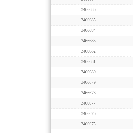
3466686
3466685
3466684
3466683
3466682
3466681
3466680
3466679
3466678
3466677
3466676
3466675