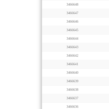
3466648
3466647
3466646
3466645
3466644
3466643
3466642
3466641
3466640
3466639
3466638
3466637
3466636