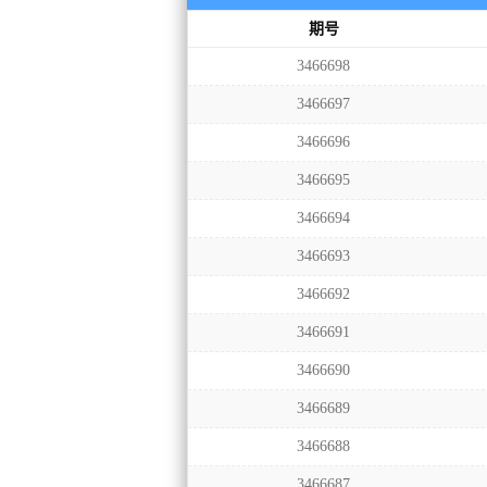
期号
3466698
3466697
3466696
3466695
3466694
3466693
3466692
3466691
3466690
3466689
3466688
3466687