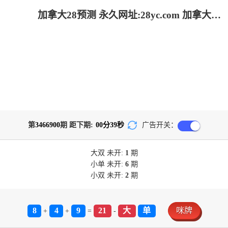
加拿大28预测 永久网址:28yc.com 加拿大PC预测网-加拿大2.8预测|加拿大28开奖结果预测官网_极致火热优质的免费预测
第
3466900
期 距下期:
00
分
39
秒
广告开关：
大双
未开:
1
期
小单
未开:
6
期
小双
未开:
2
期
8
4
9
21
大
单
咪牌
+
+
=
-