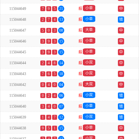
小单
115044649
7
9
5
21
殺
中
小单
115044648
2
7
4
13
殺
错
大单
115044647
5
0
3
08
殺
中
小单
115044646
3
9
3
15
殺
中
小单
115044645
3
9
3
15
殺
中
小双
115044644
2
4
8
14
殺
中
小双
115044643
7
6
5
18
殺
中
大双
115044642
0
4
0
04
殺
中
小双
115044641
0
2
4
06
殺
错
小单
115044640
3
4
0
07
殺
错
小双
115044639
1
4
7
12
殺
错
小单
115044638
9
5
1
15
殺
中
小双