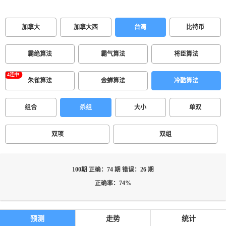
加拿大
加拿大西
台湾
比特币
霸绝算法
霸气算法
将臣算法
朱雀算法
金蝉算法
冷酷算法
组合
杀组
大小
单双
双项
双组
100期 正确：74 期 错误：26 期
正确率：74%
预测
走势
统计