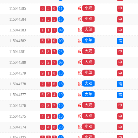
小双
115044585
6
5
0
11
殺
中
小双
115044584
7
5
5
17
殺
中
大单
115044583
1
1
7
09
殺
中
小单
115044582
6
3
0
09
殺
错
大双
115044581
8
8
7
23
殺
中
大双
115044580
0
2
7
09
殺
中
小单
115044579
9
1
8
18
殺
中
大双
115044578
7
3
6
16
殺
错
大单
115044577
6
9
4
19
殺
错
大双
115044576
0
3
7
10
殺
中
大双
115044575
4
2
4
10
殺
中
小双
115044574
8
4
8
20
殺
中
小双