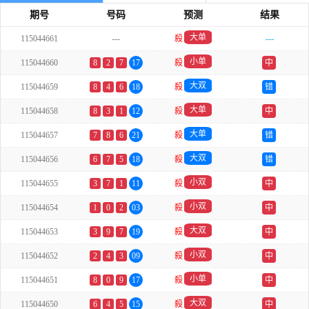
期号
号码
预测
结果
大单
115044661
---
殺
---
小单
115044660
8
2
7
17
殺
中
大双
115044659
8
4
6
18
殺
错
大单
115044658
8
3
1
12
殺
中
大单
115044657
7
8
6
21
殺
错
大双
115044656
6
7
5
18
殺
错
小双
115044655
3
7
1
11
殺
中
小双
115044654
1
0
2
03
殺
中
大双
115044653
3
9
7
19
殺
中
小双
115044652
2
4
3
09
殺
中
小单
115044651
8
0
9
17
殺
中
大双
115044650
6
4
5
15
殺
中