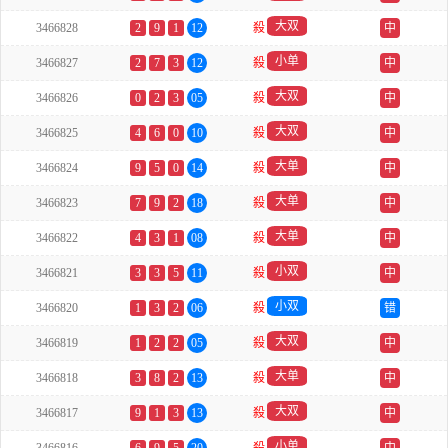
大双
3466828
2
9
1
12
殺
中
小单
3466827
2
7
3
12
殺
中
大双
3466826
0
2
3
05
殺
中
大双
3466825
4
6
0
10
殺
中
大单
3466824
9
5
0
14
殺
中
大单
3466823
7
9
2
18
殺
中
大单
3466822
4
3
1
08
殺
中
小双
3466821
3
3
5
11
殺
中
小双
3466820
1
3
2
06
殺
错
大双
3466819
1
2
2
05
殺
中
大单
3466818
3
8
2
13
殺
中
大双
3466817
9
1
3
13
殺
中
小单