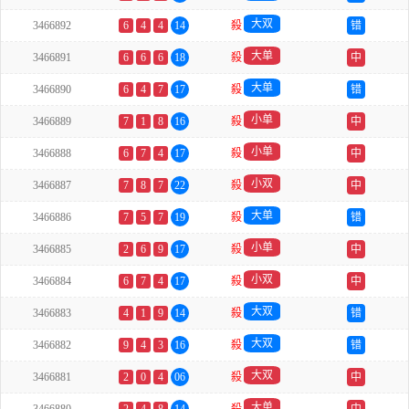
大双
3466892
6
4
4
14
殺
错
大单
3466891
6
6
6
18
殺
中
大单
3466890
6
4
7
17
殺
错
小单
3466889
7
1
8
16
殺
中
小单
3466888
6
7
4
17
殺
中
小双
3466887
7
8
7
22
殺
中
大单
3466886
7
5
7
19
殺
错
小单
3466885
2
6
9
17
殺
中
小双
3466884
6
7
4
17
殺
中
大双
3466883
4
1
9
14
殺
错
大双
3466882
9
4
3
16
殺
错
大双
3466881
2
0
4
06
殺
中
大单