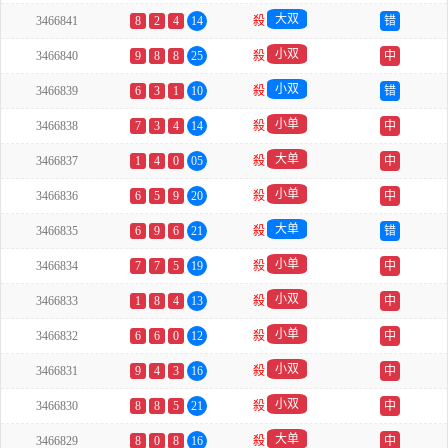
大双
3466841
8
2
4
14
殺
错
小双
3466840
9
8
8
25
殺
中
小双
3466839
6
3
1
10
殺
错
小单
3466838
7
3
4
14
殺
中
大单
3466837
1
4
0
05
殺
中
小单
3466836
6
5
9
20
殺
中
大单
3466835
6
9
6
21
殺
错
小单
3466834
7
7
5
19
殺
中
小双
3466833
1
8
4
13
殺
中
小单
3466832
6
6
0
12
殺
中
小双
3466831
9
4
3
16
殺
中
小双
3466830
8
8
5
21
殺
中
大单
3466829
8
0
8
16
殺
中