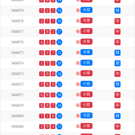
3466880
2
4
8
14
殺
中
大双
3466879
7
2
5
14
殺
错
大单
3466878
2
7
7
16
殺
中
小单
3466877
7
8
2
17
殺
中
大单
3466876
4
2
5
11
殺
中
大单
3466875
5
3
7
15
殺
错
小双
3466874
1
7
2
10
殺
错
小单
3466873
5
9
0
14
殺
中
小双
3466872
3
9
0
12
殺
错
小双
3466871
6
8
2
16
殺
中
小双
3466870
8
9
7
24
殺
中
大双
3466869
7
1
8
16
殺
错
小单
3466868
2
9
4
15
殺
中