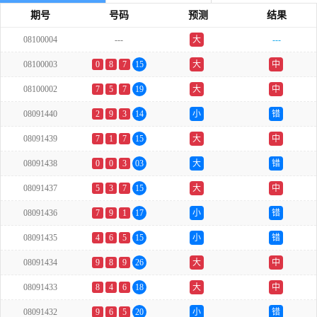
期号
号码
预测
结果
08100004
---
大
---
双
08100003
0
8
7
15
大
中
08100002
7
5
7
19
大
中
08091440
2
9
3
14
小
错
08091439
7
1
7
15
大
中
08091438
0
0
3
03
大
错
08091437
5
3
7
15
大
中
08091436
7
9
1
17
小
错
08091435
4
6
5
15
小
错
08091434
9
8
9
26
大
中
08091433
8
4
6
18
大
中
08091432
9
6
5
20
小
错