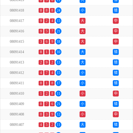
08091419
0
5
6
11
大
错
08091418
8
8
8
24
小
错
08091417
9
2
4
15
大
中
08091416
9
5
7
21
大
中
08091415
3
6
9
18
大
中
08091414
8
1
1
10
大
错
08091413
2
9
2
13
大
错
08091412
4
7
4
15
小
错
08091411
8
1
8
17
小
错
08091410
1
2
8
11
小
中
08091409
8
7
6
21
小
错
08091408
0
3
9
12
小
中
08091407
4
5
2
11
大
错