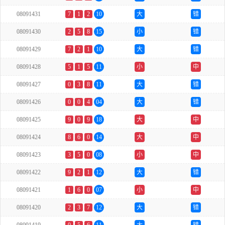
08091431
7
1
2
10
大
错
08091430
2
5
8
15
小
错
08091429
7
2
1
10
大
错
08091428
5
1
5
11
小
中
08091427
0
3
8
11
大
错
08091426
0
0
4
04
大
错
08091425
9
0
9
18
大
中
08091424
8
6
0
14
大
中
08091423
3
5
0
08
小
中
08091422
9
2
1
12
大
错
08091421
1
6
0
07
小
中
08091420
2
3
7
12
大
错